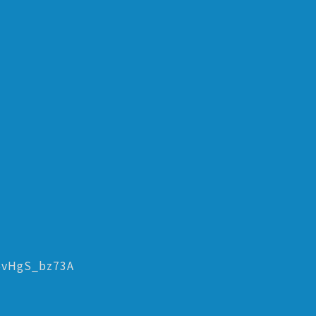
BvHgS_bz73A