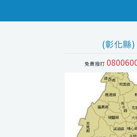
(彰化縣)
080060
免費撥打