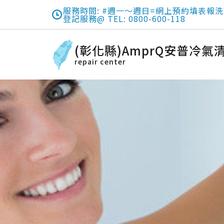
服務時間: #週一～週日=網上預約填表報洗
登記服務@ TEL: 0800-600-118
(彰化縣)AmprQ安普冷氣
repair center