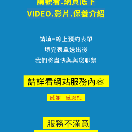
請觀看.網頁底下
VIDEO.影片.
保養
介紹
請填=線上預約表單
填完表單送出後
我們將盡快與與您聯繫
請詳看網站服務內容
感謝 感恩您
服務不滿意