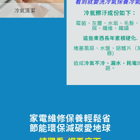
看到就要洗冷氣保養冷
冷氣清潔
冷氣髒汙成份如下：
霉菌、灰塵、水垢、毛髮、
屑、纖維、鐵鏽
這些東西長年累積硬化.
堵塞風扇、水盤、鋁鰭片（
器)
造成
冷氣不冷、漏水、耗電
題。
家電維修保養輕鬆省
節能環保減碳愛地球