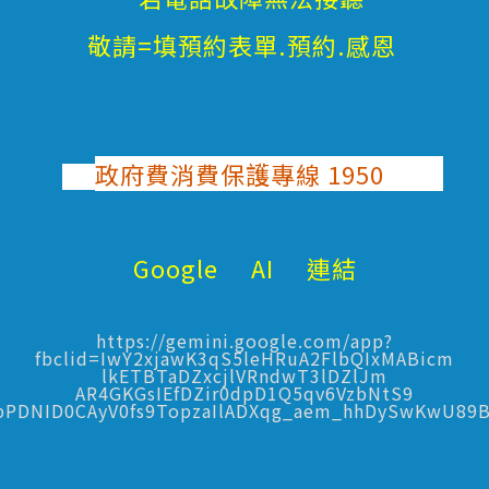
敬請=填預約表單.預約.感恩
政府費消費保護專線 1950
Google AI 連結
https://gemini.google.com/app?
fbclid=IwY2xjawK3qS5leHRuA2FlbQIxMABicm
lkETBTaDZxcjlVRndwT3lDZlJm
AR4GKGsIEfDZir0dpD1Q5qv6VzbNtS9
bPDNID0CAyV0fs9TopzaIlADXqg_aem_hhDySwKwU89