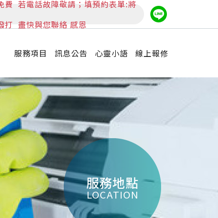
免費
若電話故障敬請；填預約表單:將
撥打
盡快與您聯絡 感恩
服務項目
訊息公告
心靈小語
線上報修
服務地點
LOCATION