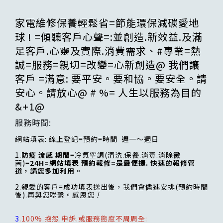
家電維修保養輕鬆省=節能環保減碳愛地
球 ! =傾聽客戶心聲=:並創造.新效益.及滿
足客戶.心靈及實際.消費需求、#專業=熱
誠=服務=親切=改變=心新創造@ 我們讓
客戶 =滿意: 要平安。要和協。要安全。請
安心。請放心@ # %= 人生以服務為目的
&+1@
服務時間:
網站填表: 線上登記=預約=時間 週一～週日
1.
防疫 流感 期間
=冷氣空調(清洗.保養.消毒.消除黴
菌)=
24H=網站填表 預約報修=是最便捷. 快速的報修管
道，請您多加利用。
2.親愛的客戶=成功填表送出後，我們會儘速安排(預約時間
後).再與您聯繫。感恩您
!
3
.100%.抱怨.申訴.或服務態度不周周全: