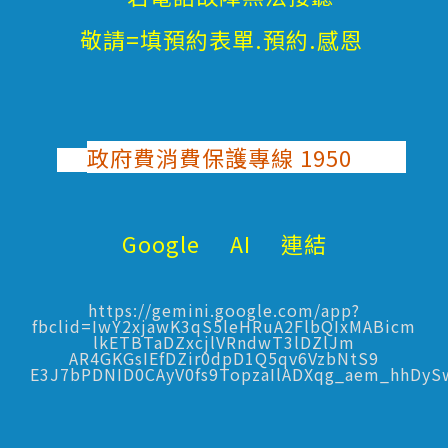
敬請=填預約表單.預約.感恩
政府費消費保護專線 1950
Google AI 連結
https://gemini.google.com/app?
fbclid=IwY2xjawK3qS5leHRuA2FlbQIxMABicm
lkETBTaDZxcjlVRndwT3lDZlJm
AR4GKGsIEfDZir0dpD1Q5qv6VzbNtS9
E3J7bPDNID0CAyV0fs9TopzaIlADXqg_aem_hhDy