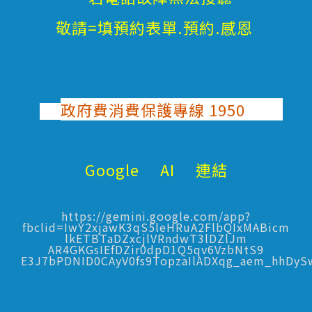
敬請=填預約表單.預約.感恩
政府費消費保護專線 1950
Google AI 連結
https://gemini.google.com/app?
fbclid=IwY2xjawK3qS5leHRuA2FlbQIxMABicm
lkETBTaDZxcjlVRndwT3lDZlJm
AR4GKGsIEfDZir0dpD1Q5qv6VzbNtS9
E3J7bPDNID0CAyV0fs9TopzaIlADXqg_aem_hhDy