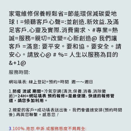
家電維修保養輕鬆省=節能環保減碳愛地
球 ! =傾聽客戶心聲=:並創造.新效益.及滿
足客戶.心靈及實際.消費需求、#專業=熱
誠=服務=親切=改變=心新創造@ 我們讓
客戶 =滿意: 要平安。要和協。要安全。請
安心。請放心@ # %= 人生以服務為目的
&+1@
服務時間:
網站填表: 線上登記=預約=時間 週一～週日
1.
防疫 流感 期間
=冷氣空調(清洗.保養.消毒.消除黴
菌)=
24H=網站填表 預約報修=是最便捷. 快速的報修管
道，請您多加利用。
2.親愛的客戶=成功填表送出後，我們會儘速安排(預約時間
後).再與您聯繫。感恩您
!
3
.100%.抱怨.申訴.或服務態度不周周全: