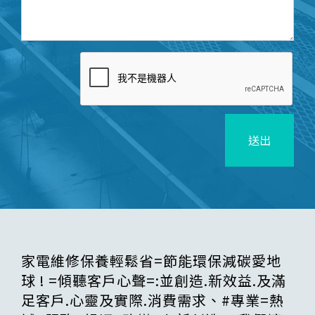
送出
家電維修保養輕鬆省=節能環保減碳愛地
球 ! =傾聽客戶心聲=:並創造.新效益.及滿
足客戶.心靈及實際.消費需求、#專業=熱