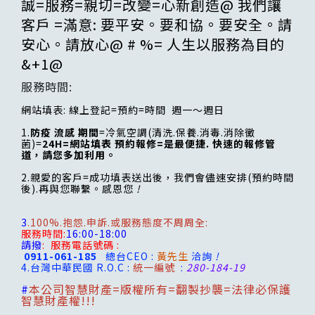
誠=服務=親切=改變=心新創造@ 我們讓
客戶 =滿意: 要平安。要和協。要安全。請
安心。請放心@ # %= 人生以服務為目的
&+1@
服務時間:
網站填表: 線上登記=預約=時間 週一～週日
1.
防疫 流感 期間
=冷氣空調(清洗.保養.消毒.消除黴
菌)=
24H=網站填表 預約報修=是最便捷. 快速的報修管
道，請您多加利用。
2.親愛的客戶=成功填表送出後，我們會儘速安排(預約時間
後).再與您聯繫。感恩您
!
3
.100%.抱怨.申訴.或服務態度不周周全:
服務時間:
16:00-18:00
請撥
:
服務電話號碼 :
0911-061-185
總台CEO :
黃先生
洽詢
!
4.台灣
中華民國 R.O.C :
統一編號
:
280-184-19
#
本公司智慧財產=版權所有=翻製抄襲=法律必保護
智慧財產權!!!