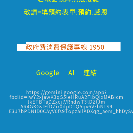
敬請=填預約表單.預約.感恩
政府費消費保護專線 1950
Google AI 連結
https://gemini.google.com/app?
fbclid=IwY2xjawK3qS5leHRuA2FlbQIxMABicm
lkETBTaDZxcjlVRndwT3lDZlJm
AR4GKGsIEfDZir0dpD1Q5qv6VzbNtS9
E3J7bPDNID0CAyV0fs9TopzaIlADXqg_aem_hhDy