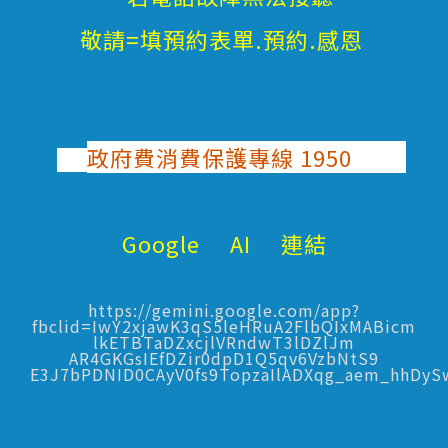
敬請=填預約表單.預約.感恩
政府費消費保護專線 1950
Google AI 連結
https://gemini.google.com/app?
fbclid=IwY2xjawK3qS5leHRuA2FlbQIxMABicm
lkETBTaDZxcjlVRndwT3lDZlJm
AR4GKGsIEfDZir0dpD1Q5qv6VzbNtS9
E3J7bPDNID0CAyV0fs9TopzaIlADXqg_aem_hhDy