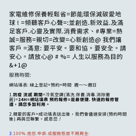
家電維修保養輕鬆省=節能環保減碳愛地
球 ! =傾聽客戶心聲=:並創造.新效益.及滿
足客戶.心靈及實際.消費需求、#專業=熱
誠=服務=親切=改變=心新創造@ 我們讓
客戶 =滿意: 要平安。要和協。要安全。請
安心。請放心@ # %= 人生以服務為目的
&+1@
服務時間:
網站填表: 線上登記=預約=時間 週一～週日
1.
防疫 流感 期間
=冷氣空調(清洗.保養.消毒.消除黴
菌)=
24H=網站填表 預約報修=是最便捷. 快速的報修管
道，請您多加利用。
2.親愛的客戶=成功填表送出後，我們會儘速安排(預約時間
後).再與您聯繫。感恩您
!
3
.100%.抱怨.申訴.或服務態度不周周全: