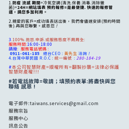
1.
防疫 流感 期間
=冷氣空調(清洗.保養.消毒.消除黴
菌)=
24H=網站填表 預約報修=是最便捷. 快速的報修管
道，請您多加利用。
2.親愛的客戶=成功填表送出後，我們會儘速安排(預約時間
後).再與您聯繫。感恩您
!
3
.100%.抱怨.申訴.或服務態度不周周全:
服務時間:
16:00-18:00
請撥
:
服務電話號碼 :
0911-061-185
總台CEO :
黃先生
洽詢
!
4.台灣
中華民國 R.O.C :
統一編號
:
280-184-19
#
本公司智慧財產=版權所有=翻製抄襲=法律必保護
智慧財產權!!!
#若電話故障=敬請；填預約表單:將盡快與您
聯絡 感恩 !
電子郵件:
taiwans.services@gmail.com
服務宗旨
服務中心
訊息公告