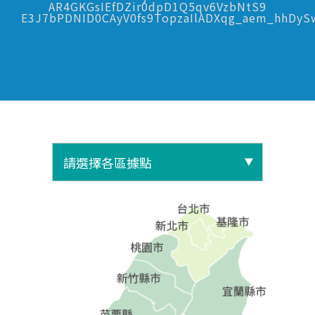
AR4GKGsIEfDZir0dpD1Q5qv6VzbNtS9
E3J7bPDNID0CAyV0fs9TopzaIlADXqg_aem_hhDy