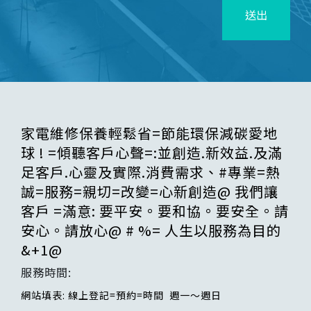
送出
家電維修保養輕鬆省=節能環保減碳愛地
球 ! =傾聽客戶心聲=:並創造.新效益.及滿
足客戶.心靈及實際.消費需求、#專業=熱
誠=服務=親切=改變=心新創造@ 我們讓
客戶 =滿意: 要平安。要和協。要安全。請
安心。請放心@ # %= 人生以服務為目的
&+1@
服務時間:
網站填表: 線上登記=預約=時間 週一～週日