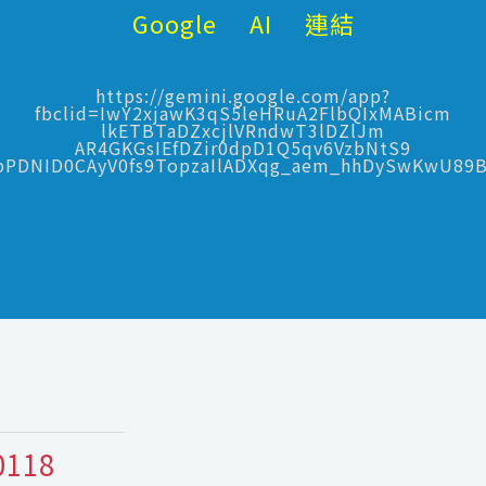
Google AI 連結
https://gemini.google.com/app?
fbclid=IwY2xjawK3qS5leHRuA2FlbQIxMABicm
lkETBTaDZxcjlVRndwT3lDZlJm
AR4GKGsIEfDZir0dpD1Q5qv6VzbNtS9
bPDNID0CAyV0fs9TopzaIlADXqg_aem_hhDySwKwU89
0118