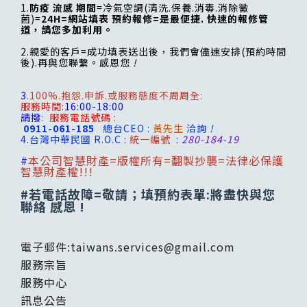
1.
防疫 流感 期間
=冷氣空調(清洗.保養.消毒.消除黴
菌)=
24H=網站填表 預約報修=是最便捷. 快速的報修管
道，請您多加利用。
2.親愛的客戶=成功填表送出後，我們會儘速安排(預約時間
後).再與您聯繫。感恩您
!
3
.100%.抱怨.申訴.或服務態度不周周全:
服務時間:
16:00-18:00
請撥
:
服務電話號碼 :
0911-061-185
總台CEO :
黃先生
洽詢
!
4.台灣
中華民國 R.O.C :
統一編號
:
280-184-19
#
本公司智慧財產=版權所有=翻製抄襲=法律必保護
智慧財產權!!!
#若電話故障=敬請；填預約表單:將盡快與您
聯絡 感恩 !
電子郵件:
taiwans.services@gmail.com
服務宗旨
服務中心
訊息公告