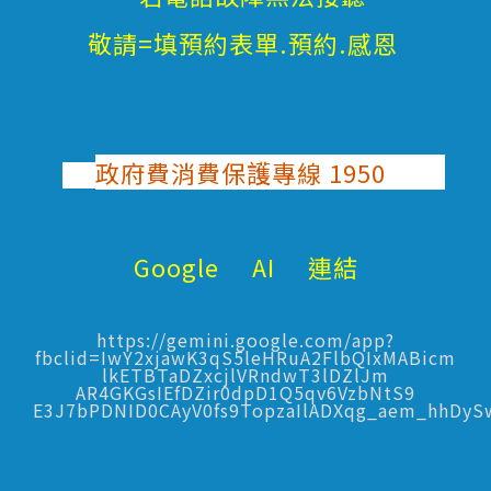
敬請=填預約表單.預約.感恩
政府費消費保護專線 1950
Google AI 連結
https://gemini.google.com/app?
fbclid=IwY2xjawK3qS5leHRuA2FlbQIxMABicm
lkETBTaDZxcjlVRndwT3lDZlJm
AR4GKGsIEfDZir0dpD1Q5qv6VzbNtS9
E3J7bPDNID0CAyV0fs9TopzaIlADXqg_aem_hhDy