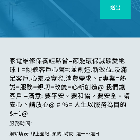
送出
家電維修保養輕鬆省=節能環保減碳愛地
球 ! =傾聽客戶心聲=:並創造.新效益.及滿
足客戶.心靈及實際.消費需求、#專業=熱
誠=服務=親切=改變=心新創造@ 我們讓
客戶 =滿意: 要平安。要和協。要安全。請
安心。請放心@ # %= 人生以服務為目的
&+1@
服務時間:
網站填表: 線上登記=預約=時間 週一～週日