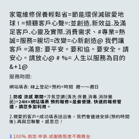
家電維修保養輕鬆省=節能環保減碳愛地
球 ! =傾聽客戶心聲=:並創造.新效益.及滿
足客戶.心靈及實際.消費需求、#專業=熱
誠=服務=親切=改變=心新創造@ 我們讓
客戶 =滿意: 要平安。要和協。要安全。請
安心。請放心@ # %= 人生以服務為目的
&+1@
服務時間:
網站填表: 線上登記=預約=時間 週一～週日
1.
防疫 流感 期間
=冷氣空調(清洗.保養.消毒.消除黴
菌)=
24H=網站填表 預約報修=是最便捷. 快速的報修管
道，請您多加利用。
2.親愛的客戶=成功填表送出後，我們會儘速安排(預約時間
後).再與您聯繫。感恩您
!
3
.100%.抱怨.申訴.或服務態度不周周全: