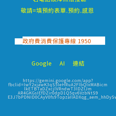
敬請=填預約表單.預約.感恩
政府費消費保護專線 1950
Google AI 連結
https://gemini.google.com/app?
fbclid=IwY2xjawK3qS5leHRuA2FlbQIxMABicm
lkETBTaDZxcjlVRndwT3lDZlJm
AR4GKGsIEfDZir0dpD1Q5qv6VzbNtS9
E3J7bPDNID0CAyV0fs9TopzaIlADXqg_aem_hhDy