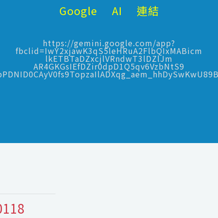
Google AI 連結
https://gemini.google.com/app?
fbclid=IwY2xjawK3qS5leHRuA2FlbQIxMABicm
lkETBTaDZxcjlVRndwT3lDZlJm
AR4GKGsIEfDZir0dpD1Q5qv6VzbNtS9
bPDNID0CAyV0fs9TopzaIlADXqg_aem_hhDySwKwU89
0118