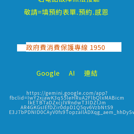
敬請=填預約表單.預約.感恩
政府費消費保護專線 1950
Google AI 連結
https://gemini.google.com/app?
fbclid=IwY2xjawK3qS5leHRuA2FlbQIxMABicm
lkETBTaDZxcjlVRndwT3lDZlJm
AR4GKGsIEfDZir0dpD1Q5qv6VzbNtS9
E3J7bPDNID0CAyV0fs9TopzaIlADXqg_aem_hhDy