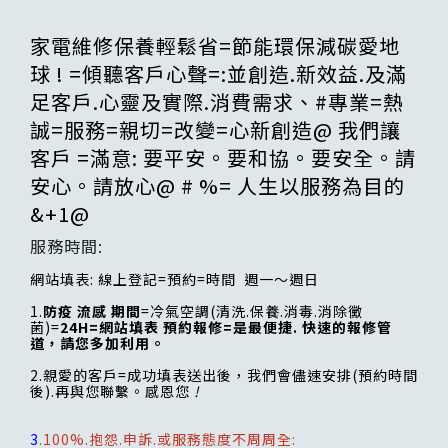
家電維修保養輕鬆省=節能環保減碳愛地
球 ! =傾聽客戶心聲=:並創造.新效益.及滿
足客戶.心靈及實際.消費需求、#專業=熱
誠=服務=親切=改變=心新創造@ 我們讓
客戶 =滿意: 要平安。要和協。要安全。請
安心。請放心@ # %= 人生以服務為目的
&+1@
服務時間:
網站填表: 線上登記=預約=時間 週一～週日
1.
防疫 流感 期間
=冷氣空調(清洗.保養.消毒.消除黴
菌)=
24H=網站填表 預約報修=是最便捷. 快速的報修管
道，請您多加利用。
2.親愛的客戶=成功填表送出後，我們會儘速安排(預約時間
後).再與您聯繫。感恩您
!
3
.100%.抱怨.申訴.或服務態度不周周全: