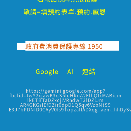
敬請=填預約表單.預約.感恩
政府費消費保護專線 1950
Google AI 連結
https://gemini.google.com/app?
fbclid=IwY2xjawK3qS5leHRuA2FlbQIxMABicm
lkETBTaDZxcjlVRndwT3lDZlJm
AR4GKGsIEfDZir0dpD1Q5qv6VzbNtS9
E3J7bPDNID0CAyV0fs9TopzaIlADXqg_aem_hhDy