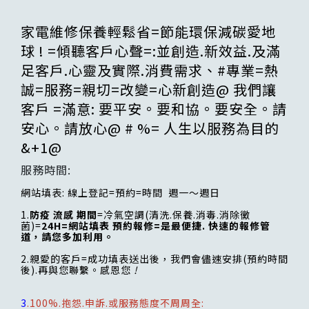
家電維修保養輕鬆省=節能環保減碳愛地
球 ! =傾聽客戶心聲=:並創造.新效益.及滿
足客戶.心靈及實際.消費需求、#專業=熱
誠=服務=親切=改變=心新創造@ 我們讓
客戶 =滿意: 要平安。要和協。要安全。請
安心。請放心@ # %= 人生以服務為目的
&+1@
服務時間:
網站填表: 線上登記=預約=時間 週一～週日
1.
防疫 流感 期間
=冷氣空調(清洗.保養.消毒.消除黴
菌)=
24H=網站填表 預約報修=是最便捷. 快速的報修管
道，請您多加利用。
2.親愛的客戶=成功填表送出後，我們會儘速安排(預約時間
後).再與您聯繫。感恩您
!
3
.100%.抱怨.申訴.或服務態度不周周全: