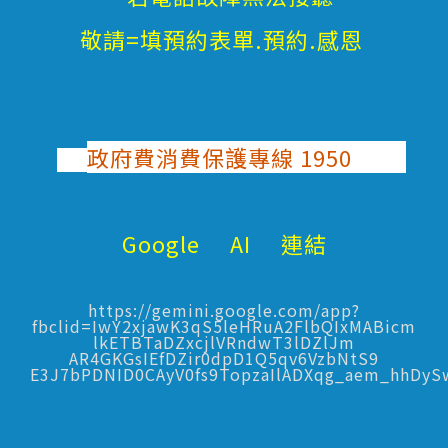
敬請=填預約表單.預約.感恩
政府費消費保護專線 1950
Google AI 連結
https://gemini.google.com/app?
fbclid=IwY2xjawK3qS5leHRuA2FlbQIxMABicm
lkETBTaDZxcjlVRndwT3lDZlJm
AR4GKGsIEfDZir0dpD1Q5qv6VzbNtS9
E3J7bPDNID0CAyV0fs9TopzaIlADXqg_aem_hhDy