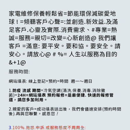
家電維修保養輕鬆省=節能環保減碳愛地
球 ! =傾聽客戶心聲=:並創造.新效益.及滿
足客戶.心靈及實際.消費需求、#專業=熱
誠=服務=親切=改變=心新創造@ 我們讓
客戶 =滿意: 要平安。要和協。要安全。請
安心。請放心@ # %= 人生以服務為目的
&+1@
服務時間:
網站填表: 線上登記=預約=時間 週一～週日
1.
防疫 流感 期間
=冷氣空調(清洗.保養.消毒.消除黴
菌)=
24H=網站填表 預約報修=是最便捷. 快速的報修管
道，請您多加利用。
2.親愛的客戶=成功填表送出後，我們會儘速安排(預約時間
後).再與您聯繫。感恩您
!
3
.100%.抱怨.申訴.或服務態度不周周全: