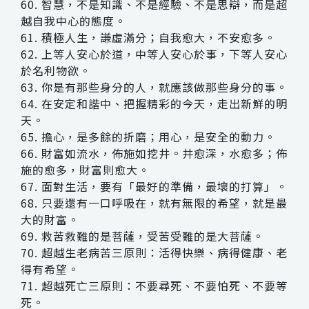
60. 智慧，不是知識、不是經驗、不是思辯，而是超
越自我中心的態度。
61. 積極人生，謙虛滿分；自我愈大，不安愈多。
62. 上等人安心於道，中等人安心於事，下等人安心
於名利物欲。
63. 你是有那些身分的人，就應該做那些身分的事。
64. 在安定和諧中、把握精彩的今天，走出新鮮的明
天。
65. 擔心，是多餘的折磨；用心，是安全的動力。
66. 財富如流水，佈施如挖井。井愈深，水愈多；佈
施的愈多，財富則愈大。
67. 面對生活，要有「最好的準備，最壞的打算」。
68. 只要還有一口呼吸在，就有無限的希望，就是最
大的財富。
69. 救苦救難的是菩薩，受苦受難的是大菩薩。
70. 超越生老病苦三原則：活得快樂、病得健康、老
得有希望。
71. 超越死亡三原則：不要尋死、不要怕死、不要等
死。