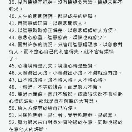
39. 見有機緣宜把握，沒有機緣要營造，機緣未熟不
強求。
40. 人生的起起落落，都是成長的經驗。
41. 用智慧處理事，以慈悲關懷人。
42. 以智慧時時修正偏差，以慈悲處處給人方便。
43. 慈悲心愈重，智慧愈高，煩惱也就愈少。
44. 面對許多的情況，只管用智慧處理事，以慈悲對
待人，而不擔心自己的利害得失，就不會有煩惱
了。
45. 心隨境轉是凡夫；境隨心轉是聖賢。
46. 大鴨游出大路，小鴨游出小路，不游就沒有路。
47. 山不轉路轉，路不轉人轉，人不轉心轉。
48. 「精進」不等於拼命，而是努力不懈。
49. 船過水無痕，鳥飛不留影，成敗得失都不會引起
心情的波動，那就是自在解脫的大智慧。
50. 給人方便等於給自己方便。
51. 甘願吃明虧，是仁者；受辱吃暗虧，是愚蠢。
52. 壓力通常來自對身外事物過於在意，同時也過於
在意他人的評斷。