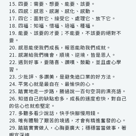
15. 四要：需要、想要、能要、該要。
16. 四感：感恩、感謝、感化、感動。
17. 四它：面對它、接受它、處理它、放下它。
18. 四福：知福、惜福、培福、種福。
19. 能要、該要的才要；不能要，不該要的絕對不
要。
20. 感恩能使我們成長，報恩能助我們成就。
21. 感謝給我們機會，順境、逆境，皆是恩人。
22. 遇到好事，要隨喜、讚嘆、鼓勵，並且虛心學
習。
23. 少批評、多讚美，是避免造口業的好方法。
24. 平常心就是最自在、最愉快的心。
25. 踏實地走一步路，勝過說一百句空洞的漂亮語。
26. 知道自己的缺點愈多，成長的速度愈快，對自己
的信心也就愈堅定。
27. 多聽多看少說話，快手快腳慢用錢。
28. 唯有體驗了艱苦的境遇，才會有精進奮發的心。
29. 踏踏實實做人，心胸要廣大；穩穩當當做事，著
眼宜深遠