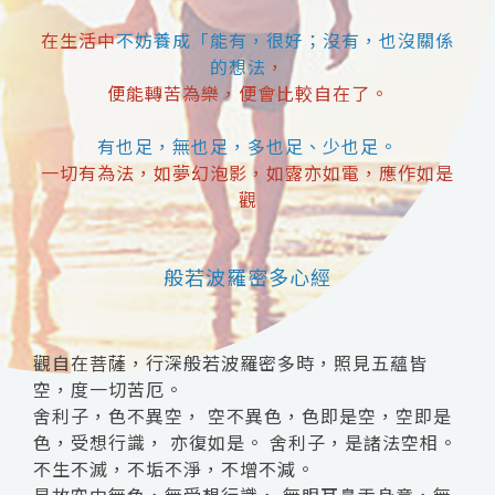
在生活中
不妨養成「能有，很好；沒有，也沒關係
的想法
，
便能轉苦為樂，便會比較自在了。
有也足，無也足，多也足、少也足。
一切有為法，如夢幻泡影，如露亦如電，應作如是
觀
般若波羅密多心經
觀自在菩薩，行深般若波羅密多時，照見五蘊皆
空，度一切苦厄。
舍利子，色不異空， 空不異色，色即是空，空即是
色，受想行識， 亦復如是。 舍利子，是諸法空相。
不生不滅，不垢不淨，不增不減。
是故空中無色，無受想行識， 無眼耳鼻舌身意，無