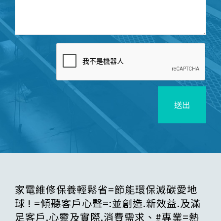
送出
家電維修保養輕鬆省=節能環保減碳愛地
球 ! =傾聽客戶心聲=:並創造.新效益.及滿
足客戶.心靈及實際.消費需求、#專業=熱