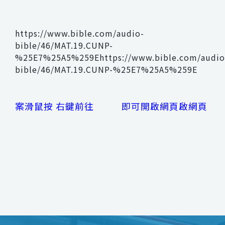
https://www.bible.com/audio-
bible/46/MAT.19.CUNP-
%25E7%25A5%259Ehttps://www.bible.com/audio
bible/46/MAT.19.CUNP-%25E7%25A5%259E
案滑鼠按 右鍵前往 即可開啟網頁啟網頁