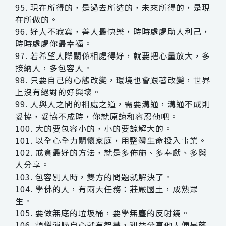
95. 現在所得的，是過去所造的，未來所得的，是現
在所做的。
96. 好人不寂寞，善人最快樂，時時處處助人利己，
時時處處你最幸福。
97. 若希望人際關係相處得好，就要把心量放大，多
接納人，多包容人。
98. 只要自己的心態改變，環境也會跟著改變，世界
上沒有絕對的好與壞。
99. 人與人之間的相處之道，需要溝通，溝通不成則
妥協，妥協不成時，你就原諒和容忍他吧。
100. 大的要包容小的，小的要諒解大的。
101. 以全心全力關懷家庭，用整體生命投入事業。
102. 戒貪最好的方法，就是多佈施、多奉獻、多與
人分享。
103. 包容別人時，雙方的問題就解決了。
104. 學佛的人，有兩大任務：莊嚴國土，成熟眾
生。
105. 要做無底的垃圾桶，要學無塵的反射鏡。
106. 煩惱消歸自心就有智慧，利益分享他人便是慈