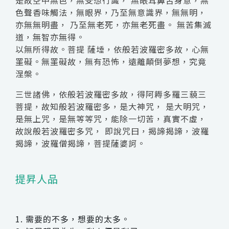
色聲香味觸法，無眼界，乃至無意識界，無無明，
亦無無明盡， 乃至無老死，亦無老死盡。 無苦集滅
道，無智亦無得。
以無所得故。菩提 薩埵，依般若波羅密多故，心無
罣礙。無罣礙故，無有恐怖，遠離顛倒夢想，究竟
涅槃。
三世諸佛，依般若波羅密多故，得阿耨多羅三藐三
菩提，故知般若波羅密多，是大神咒， 是大明咒，
是無上咒，是無等等咒，能除一切苦，真實不虛，
故說般若波羅密多咒， 即說咒曰，揭諦揭諦，波羅
揭諦，波羅僧揭諦，菩提薩婆訶。
提昇人品
1. 需要的不多，想要的太多。