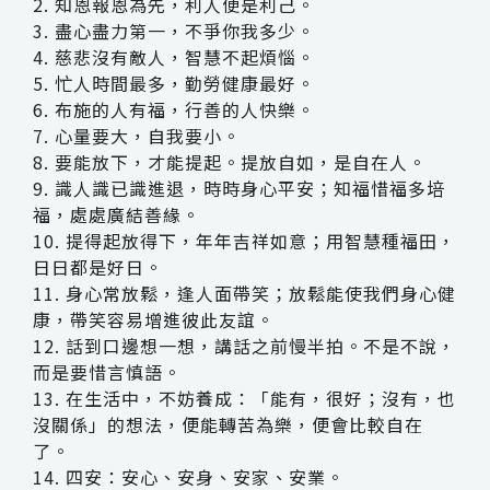
2. 知恩報恩為先，利人便是利己。
3. 盡心盡力第一，不爭你我多少。
4. 慈悲沒有敵人，智慧不起煩惱。
5. 忙人時間最多，勤勞健康最好。
6. 布施的人有福，行善的人快樂。
7. 心量要大，自我要小。
8. 要能放下，才能提起。提放自如，是自在人。
9. 識人識已識進退，時時身心平安；知福惜福多培
福，處處廣結善緣。
10. 提得起放得下，年年吉祥如意；用智慧種福田，
日日都是好日。
11. 身心常放鬆，逢人面帶笑；放鬆能使我們身心健
康，帶笑容易增進彼此友誼。
12. 話到口邊想一想，講話之前慢半拍。不是不說，
而是要惜言慎語。
13. 在生活中，不妨養成：「能有，很好；沒有，也
沒關係」的想法，便能轉苦為樂，便會比較自在
了。
14. 四安：安心、安身、安家、安業。