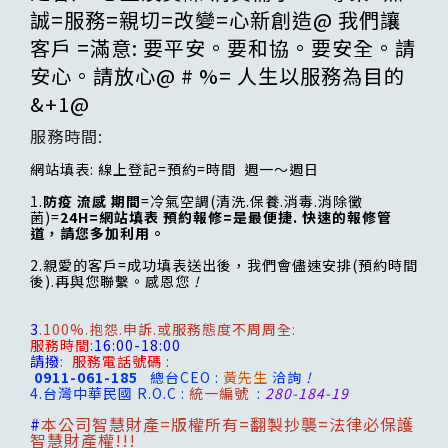
誠=服務=親切=改變=心新創造@ 我們讓
客戶 =滿意: 要平安。要和協。要安全。請
安心。請放心@ # %= 人生以服務為目的
&+1@
服務時間:
網站填表: 線上登記=預約=時間 週一～週日
1.
防疫 流感 期間
=冷氣空調(清洗.保養.消毒.消除黴
菌)=
24H=網站填表 預約報修=是最便捷. 快速的報修管
道，請您多加利用。
2.親愛的客戶=成功填表送出後，我們會儘速安排(預約時間
後).再與您聯繫。感恩您
!
3
.100%.抱怨.申訴.或服務態度不周周全:
服務時間:
16:00-18:00
請撥
:
服務電話號碼 :
0911-061-185
總台CEO :
黃先生
洽詢
!
4.台灣
中華民國 R.O.C :
統一編號
:
280-184-19
#
本公司智慧財產=版權所有=翻製抄襲=法律必保護
智慧財產權!!!