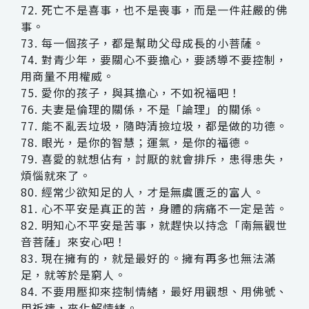
72. 死亡不是喜事，也不是喪事，而是一件莊嚴的佛
事。
73. 每一個孩子，都是幫助父母成長的小菩薩。
74. 對青少年，要關心不要擔心，要誘導不要控制，
用商量不用權威。
75. 愛你的孩子，與其擔心，不如祝福吧！
76. 夫妻是倫理的關係，不是「論理」的關係。
77. 能不亂丟垃圾，隨時清撿垃圾，都是做的功德。
78. 眼光，是你的智慧；運氣，是你的福德。
79. 喜愛的就想佔有，討厭的就會排斥，患得患失，
煩惱就來了。
80. 經常少欲知足的人，才是無虞匱乏的富人。
81. 心不平安是真正的苦，身體的病痛不一定是苦。
82. 明知心不平安是苦事，就趕快以持念「南無觀世
音菩薩」來安心吧！
83. 現在擁有的，就是最好的。擁有再多也無法滿
足，就等於是窮人。
84. 不要用壓抑來控制情緒，最好用觀想、用佛號、
用祈禱，來化解情緒。