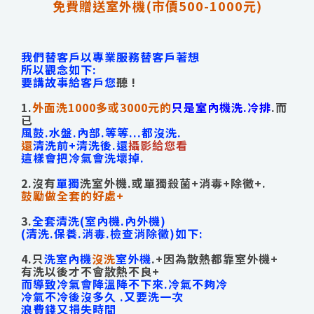
免費贈送室外機(市價500-1000元)
我們替客戶以專業服務替客戶著想
所以觀念如下:
要講故事給客戶您
聽 !
1.
外面洗1000多或3000元的
只是室內機洗.冷排
.而
已
風鼓.水盤.內部.等等...都沒洗.
還
清洗前+清洗後.還
攝影給您看
這樣會把冷氣會洗壞掉.
2.沒有
單獨
洗室外機.或單獨殺菌+消毒+除黴+.
鼓勵做全套的好處+
3.
全套清洗(室內機.內外機)
(清洗.保養.消毒.檢查消除黴)如下:
4.只
洗室內機
沒洗
室外機
.+因為散熱都靠室外機+
有洗以後才不會散熱不良+
而導致冷氣會降溫降不下來.冷氣不夠冷
冷氣不冷後沒多久 .又要洗一次
浪費錢又損失時間