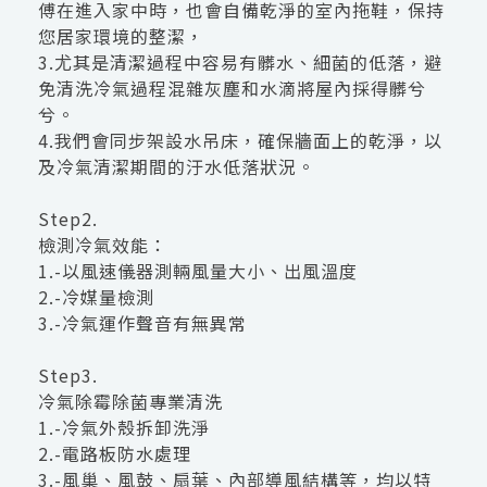
傅在進入家中時，也會自備乾淨的室內拖鞋，保持
您居家環境的整潔，
3.尤其是清潔過程中容易有髒水、細菌的低落，避
免清洗冷氣過程混雜灰塵和水滴將屋內採得髒兮
兮。
4.我們會同步架設水吊床，確保牆面上的乾淨，以
及冷氣清潔期間的汙水低落狀況。
Step2.
檢測冷氣效能：
1.-以風速儀器測輛風量大小、出風溫度
2.-冷媒量檢測
3.-冷氣運作聲音有無異常
Step3.
冷氣除霉除菌專業清洗
1.-冷氣外殼拆卸洗淨
2.-電路板防水處理
3.-風巢、風鼓、扇葉、內部導風結構等，均以特