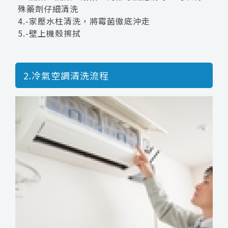
殊藥劑仔細清洗
4.-家壓水柱清洗，將霉菌徹底沖走
5.-壁上機殼擦拭
2.冷氣空調清洗流程