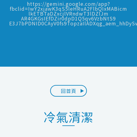
https://gemini.google.com/app?
fbclid=IwY2xjawK3qS5leHRuA2FlbQIxMABicm
lkETBTaDZxcjlVRndwT3lDZlJm
AR4GKGsIEfDZir0dpD1Q5qv6VzbNtS9
E3J7bPDNID0CAyV0fs9TopzaIlADXqg_aem_hhDy
回首頁
冷氣清潔