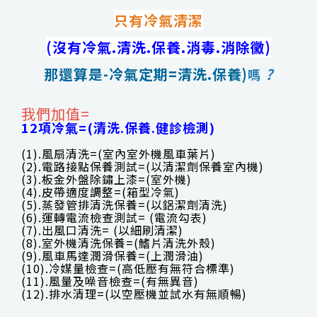
只有冷氣清潔
(沒有冷氣.清洗.保養.消毒.消除黴)
那還算是-冷氣定期=清洗.保養)
?
嗎
我們加值=
12項冷氣=(清洗.保養.健診檢測)
(1).風扇清洗=(室內室外機風車葉片)
(2).電路接點保養測試=(以清潔劑保養室內機)
(3).板金外盤除鏽上漆=(室外機)
(4).皮帶適度調整=(箱型冷氣)
(5).蒸發管排清洗保養=(以鋁潔劑清洗)
(6).運轉電流檢查測試= (電流勾表)
(7).出風口清洗= (以細刷清潔)
(8).室外機清洗保養=(鰭片清洗外殼)
(9).風車馬達潤滑保養=(上潤滑油)
(10).冷媒量檢查=(高低壓有無符合標準)
(11).風量及噪音檢查=(有無異音)
(12).排水清理=(以空壓機並試水有無順暢)