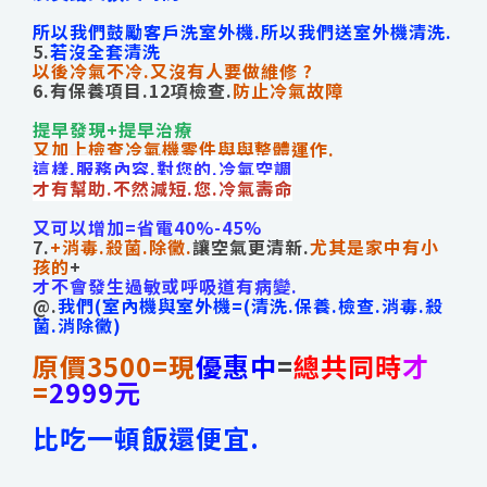
所以我們鼓勵客戶洗室外機.所以我們送室外機清洗.
5.
若沒全套清洗
以後冷氣不冷.又沒有人要做維修 ?
6.有保養項目.12項檢查.
防止冷氣故障
提早發現+提早治療
又加上檢查冷氣機零件與與整體運作.
這樣.服務內容.對您的.冷氣空調
才有幫助.不然減短.您.冷氣壽命
又可以增加=省電40%-45%
7.
+消毒.殺菌.除黴.
讓空氣更清新.
尤其是家中有小
孩的
+
才不會發生過敏或呼吸道有病變.
@.
我們(室內機與室外機=(清洗.保養.檢查.
消毒.殺
菌.消除黴)
原價3500=現
優惠中
=
總共同時
才
=
2999元
比吃一頓飯還便宜.