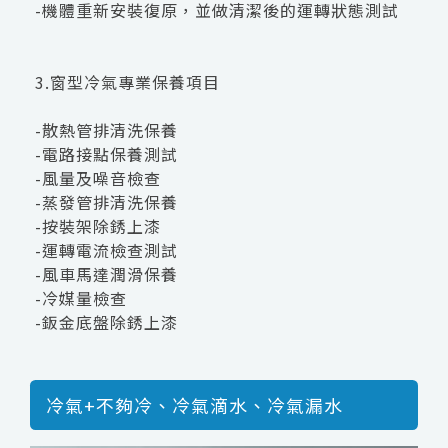
-機體重新安裝復原，並做清潔後的運轉狀態測試
3.窗型冷氣專業保養項目
-散熱管排清洗保養
-電路接點保養測試
-風量及噪音檢查
-蒸發管排清洗保養
-按裝架除銹上漆
-運轉電流檢查測試
-風車馬達潤滑保養
-冷媒量檢查
-鈑金底盤除銹上漆
冷氣+不夠冷、冷氣滴水、冷氣漏水